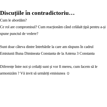
Discuțiile în contradictoriu…
Cum le abordăm?
Ce rol are compromisul? Cum reacționăm când celălalt țipă pentru a-și
spune punctul de vedere?
Sunt doar câteva dintre întrebările la care am răspuns în cadrul
Emisiunii Buna Dimineata Constanta de la Antena 3 Constanta
Diferențe între noi și ceilalți sunt și vor fi mereu, cum facem să le
armonizăm ? Vă invit să urmăriți emisiunea ☺️