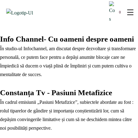
0
Info Channel- Cu oameni despre oameni
În studio-ul Infochannel, am discutat despre dezvoltare și transformare
personală, ce putem face pentru a depăși anumite blocaje care ne
împiedică să ducem o viață plină de împliniri și cum putem cultiva o
mentalitate de succes.
Constanța Tv - Pasiuni Metafizice
În cadrul emisiunii „Pasiuni Metafizice”, subiectele abordate au fost :
rolul tiparelor de gândire și importanța conștientizării lor, cum să
depășim convingerile limitative și cum să ne deschidem mintea către
noi posibilități perspective.