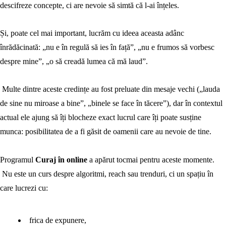
descifreze concepte, ci are nevoie să simtă că l-ai înțeles.
Și, poate cel mai important, lucrăm cu ideea aceasta adânc
înrădăcinată: „nu e în regulă să ies în față”, „nu e frumos să vorbesc
despre mine”, „o să creadă lumea că mă laud”.
Multe dintre aceste credințe au fost preluate din mesaje vechi („lauda
de sine nu miroase a bine”, „binele se face în tăcere”), dar în contextul
actual ele ajung să îți blocheze exact lucrul care îți poate susține
munca: posibilitatea de a fi găsit de oamenii care au nevoie de tine.
Programul
Curaj în online
a apărut tocmai pentru aceste momente.
Nu este un curs despre algoritmi, reach sau trenduri, ci un spațiu în
care lucrezi cu:
frica de expunere,