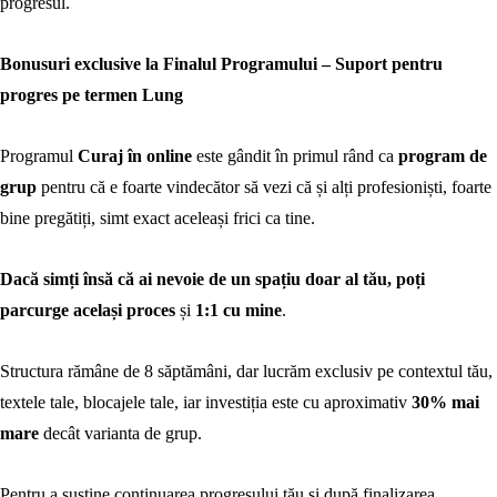
progresul.
Bonusuri exclusive la Finalul Programului – Suport pentru
progres pe termen Lung
Programul
Curaj în online
este gândit în primul rând ca
program de
grup
pentru că e foarte vindecător să vezi că și alți profesioniști, foarte
bine pregătiți, simt exact aceleași frici ca tine.
Dacă simți însă că ai nevoie de un spațiu doar al tău, poți
parcurge același proces
și
1:1 cu mine
.
Structura rămâne de 8 săptămâni, dar lucrăm exclusiv pe contextul tău,
textele tale, blocajele tale, iar investiția este cu aproximativ
30% mai
mare
decât varianta de grup.
Pentru a susține continuarea progresului tău și după finalizarea