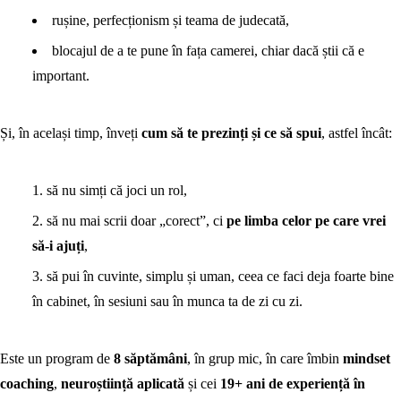
rușine, perfecționism și teama de judecată,
blocajul de a te pune în fața camerei, chiar dacă știi că e
important.
Și, în același timp, înveți
cum să te prezinți și ce să spui
, astfel încât:
să nu simți că joci un rol,
să nu mai scrii doar „corect”, ci
pe limba celor pe care vrei
să-i ajuți
,
să pui în cuvinte, simplu și uman, ceea ce faci deja foarte bine
în cabinet, în sesiuni sau în munca ta de zi cu zi.
Este un program de
8 săptămâni
, în grup mic, în care îmbin
mindset
coaching
,
neuroștiință aplicată
și cei
19+ ani de experiență în