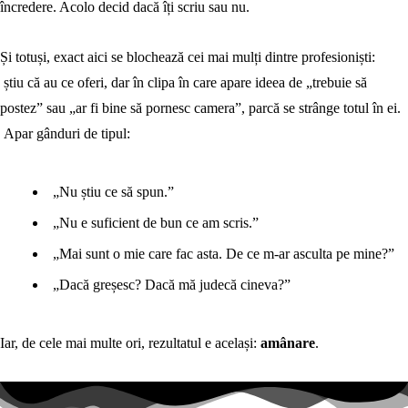
încredere. Acolo decid dacă îți scriu sau nu.
Și totuși, exact aici se blochează cei mai mulți dintre profesioniști:
știu că au ce oferi, dar în clipa în care apare ideea de „trebuie să
postez” sau „ar fi bine să pornesc camera”, parcă se strânge totul în ei.
Apar gânduri de tipul:
„Nu știu ce să spun.”
„Nu e suficient de bun ce am scris.”
„Mai sunt o mie care fac asta. De ce m-ar asculta pe mine?”
„Dacă greșesc? Dacă mă judecă cineva?”
Iar, de cele mai multe ori, rezultatul e același:
amânare
.