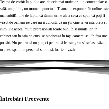
Teama de vorbit în public are, de cele mai multe ori, un context clar: o
sală, un public, un moment punctual. Teama de expunere în online este
mai subtilă: ține de faptul că rămân urme ale a ceea ce spui, că poți fi
văzut de oameni pe care nu îi cunoști, că nu știi cine te va interpreta și
cum. De aceea, mulți profesioniști foarte buni în sesiunile lor, în
cabinet sau în sala de curs, se blochează în fața camerei sau în fața unei
postări. Nu pentru că nu știu, ci pentru că le este greu să se lase văzuți
în acest spațiu impersonal și, totuși, foarte invaziv.
Întrebări Frecvente