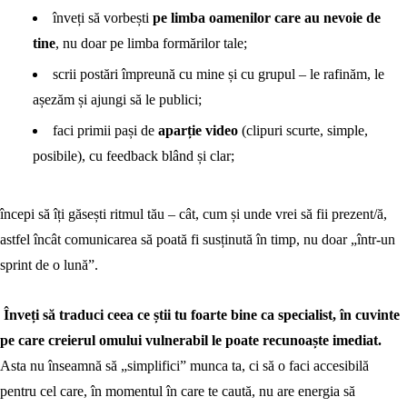
înveți să vorbești
pe limba oamenilor care au nevoie de
tine
, nu doar pe limba formărilor tale;
scrii postări împreună cu mine și cu grupul – le rafinăm, le
așezăm și ajungi să le publici;
faci primii pași de
aparție video
(clipuri scurte, simple,
posibile), cu feedback blând și clar;
începi să îți găsești ritmul tău – cât, cum și unde vrei să fii prezent/ă,
astfel încât comunicarea să poată fi susținută în timp, nu doar „într-un
sprint de o lună”.
Înveți să traduci ceea ce știi tu foarte bine ca specialist, în cuvinte
pe care creierul omului vulnerabil le poate recunoaște imediat.
Asta nu înseamnă să „simplifici” munca ta, ci să o faci accesibilă
pentru cel care, în momentul în care te caută, nu are energia să