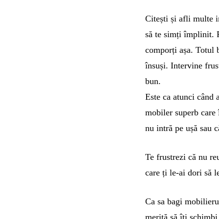
Citești și afli multe
să te simți împlinit. 
comporți așa. Totul bi
însuși. Intervine frus
bun.
Este ca atunci când a
mobiler superb care î
nu intră pe ușă sau c
Te frustrezi că nu reu
care ți le-ai dori să 
Ca sa bagi mobilierul
merită să îți schimbi