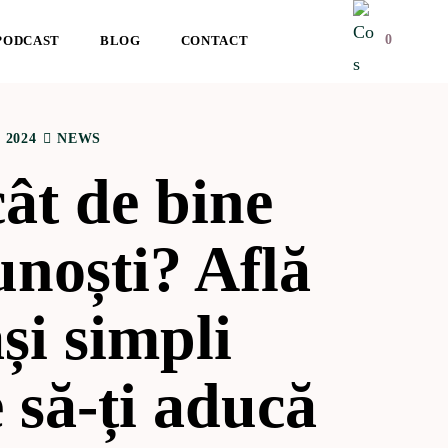
0
PODCAST
BLOG
CONTACT
 2024
NEWS
ât de bine
unoști? Află
și simpli
 să-ți aducă