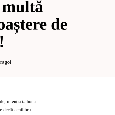
 multă
oaștere de
!
ragoi
ile, intenția ta bună
e decât echilibru.