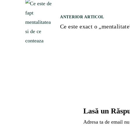
N
ANTERIOR ARTICOL
a
Ce este exact o „mentalitate
v
i
g
a
r
Lasă un Răsp
e
Adresa ta de email nu