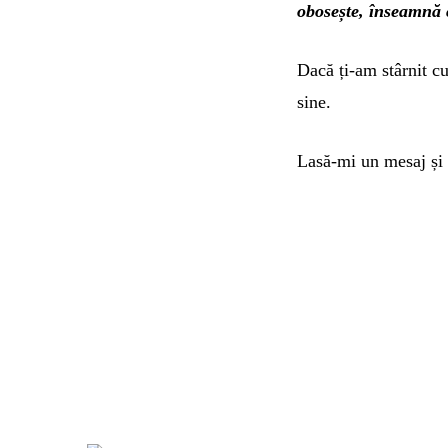
obosește, înseamnă că
Dacă ți-am stârnit cu
sine.
Lasă-mi un mesaj și 