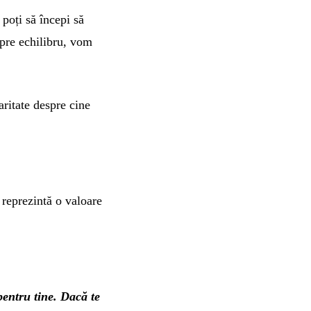
 poți să începi să
spre echilibru, vom
aritate despre cine
 reprezintă o valoare
pentru tine. Dacă te