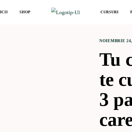
ICII
SHOP
CURSURI
NOIEMBRIE 24,
Tu c
te c
3 pa
care