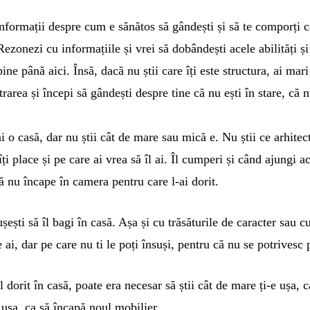
 informații despre cum e sănătos să gândești și să te comporți c
Rezonezi cu informațiile și vrei să dobândești acele abilități și
ne până aici. Însă, dacă nu știi care îți este structura, ai mari d
trarea și începi să gândești despre tine că nu ești în stare, că n
i o casă, dar nu știi cât de mare sau mică e. Nu știi ce arhitec
ți place și pe care ai vrea să îl ai. Îl cumperi și când ajungi a
ă nu încape în camera pentru care l-ai dorit.
șești să îl bagi în casă. Așa și cu trăsăturile de caracter sau c
le ai, dar pe care nu ti le poți însuși, pentru că nu se potrivesc p
 dorit în casă, poate era necesar să știi cât de mare ți-e ușa, 
 ușa, ca să încapă noul mobilier.