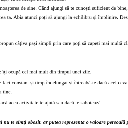
noașterea de sine. Când ajungi să te cunoști suficient de bine,
rea ta. Abia atunci poți să ajungi la echilibru și împlinire. De
 propun câțiva pași simpli prin care poți să capeți mai multă cl
 îți ocupă cel mai mult din timpul unei zile.
 faci constant și timp îndelungat și întreabă-te dacă acel ceva
 tine.
acă acea activitate te ajută sau dacă te sabotează.
și nu te simți obosit, ar putea reprezenta o valoare persoală 